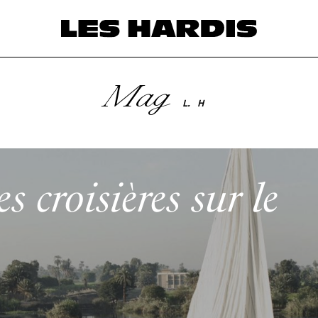
Mag
L.
H
es croisières sur le