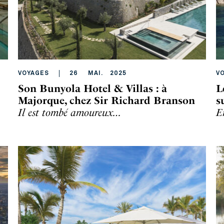
VOYAGES
26
MAI
.
2025
V
Son Bunyola Hotel & Villas : à
L
Majorque, chez Sir Richard Branson
s
Il est tombé amoureux…
E