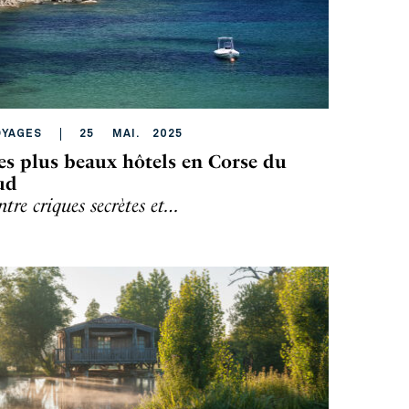
OYAGES
25
MAI
.
2025
es plus beaux hôtels en Corse du
ud
ntre criques secrètes et…