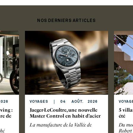
NOS DERNIERS ARTICLES
026
VOYAGES
04
AOÛT
.
2026
VOYAG
ving :
Jaeger-LeCoultre, une nouvelle
5 villa
ure de
Master Control en habit d’acier
été
La manufacture de la Vallée de
Du mod
ché
Robert 