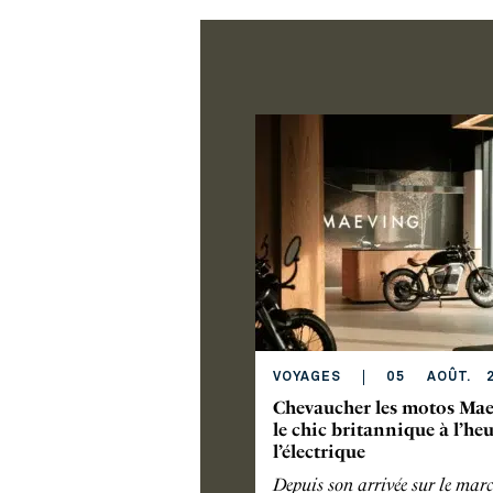
VOYAGES
05
AOÛT
.
2
Chevaucher les motos Mae
le chic britannique à l’he
l’électrique
Depuis son arrivée sur le mar