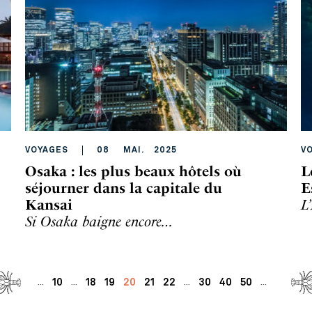
VOYAGES
08
MAI
.
2025
V
Osaka : les plus beaux hôtels où
L
séjourner dans la capitale du
E
Kansai
L
Si Osaka baigne encore…
10
18
19
20
21
22
30
40
50
...
...
...
...