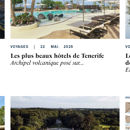
VOYAGES
22
MAI
.
2025
V
Les plus beaux hôtels de Tenerife
L
Archipel volcanique posé sur…
d
E