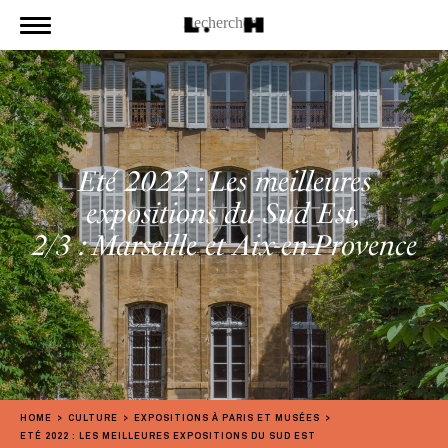
Eté 2022 : Les meilleures
expositions du Sud Est,
2/3 : Marseille et Aix-en-Provence
HOME
CULTURE
EXPOSITIONS À PARIS ET MUSÉES
ETÉ 2022 : LES MEILLEURES EXPOSITIONS DU SUD EST