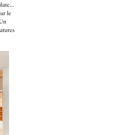
ilate…
ur le
Un
natures