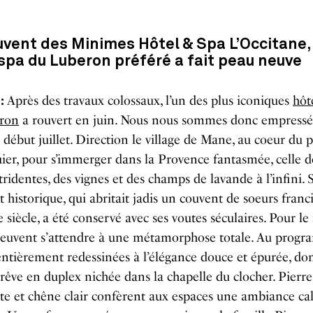
uvent des Minimes Hôtel & Spa L’Occitane
 spa
du L
uberon
préféré a fait peau neuve
 :
Apr
è
s des travaux colossaux, l’un des plus iconiques
hô
t
ron
a rouvert en juin. Nous nous sommes donc empressés
er début juillet. Direction le village de Mane, au coeur du 
ier, pour s’immerger dans la Provence fantasmée, celle d
stridentes, des vignes et des champs de lavande à l’infini. 
 historique, qui abritait jadis un couvent de soeurs franc
 si
è
cle, a été conservé avec ses voutes séculaires. Pour le 
peuvent s
’
attendre à une métamorphose totale. Au progr
entièrement redessinées à l’élégance douce et épurée, do
 rêve en duplex nichée dans la chapelle du clocher. Pierre
ite et chêne clair conf
è
rent aux espaces une ambiance ca