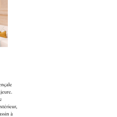
enç
ale
jeure.
e
xtérieur,
ssin à