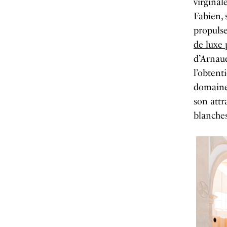
virginal
Fabien, 
propuls
de luxe 
d’Arnau
l’obtent
domaine
son attr
blanches