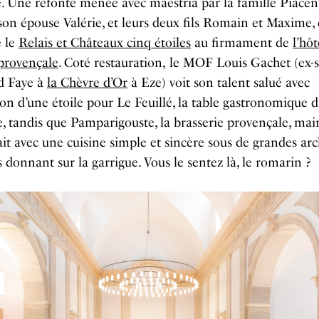
e. Une refonte menée avec maestria par la famille Piacen
son épouse Valérie, et leurs deux fils Romain et Maxime, 
e le
Relais et Châteaux cinq étoiles
au firmament de
l’hôt
provençale
. Coté restauration,
le
MOF
Louis Gachet
(ex-
d Faye à
la Ch
è
vre d’Or
à Eze) voit son talent salué avec
ion d’une étoile pour
Le Feuill
é, la table gastronomique 
, tandis que
Pamparigouste
, la brasserie provençale, mai
ait avec une cuisine simple et sincère sous de grandes ar
 donnant sur la garrigue. Vous le sentez là, le romarin ?