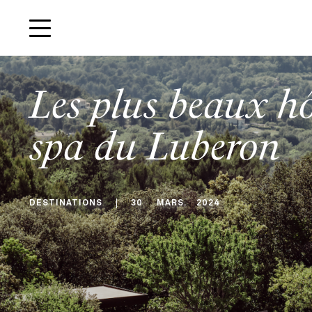
Les plus beaux hô
spa du Luberon
DESTINATIONS
30
MARS
.
2024