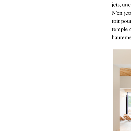
jets, un
N’en jet
toit pou
temple d
hauteme