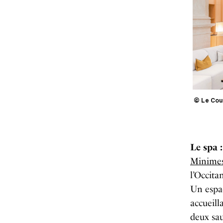
© Le Cou
Le spa 
Minimes
l’Occita
Un espa
accueill
deux sa