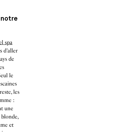
, notre
el spa
 d’aller
pays de
es
Seul le
iscaines
reste, les
amme :
nt une
 blonde,
lme et