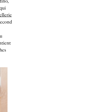
tino,
qui
ellerie
second
du
ntient
ches