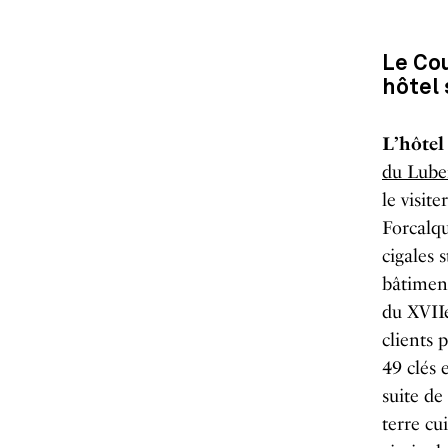
Le Co
hô
tel
L
’
hôtel
du Lu
be
le visit
Forcalqu
cigales 
bâtiment
du XVIIe
clients 
49 clés 
suite de
terre cu