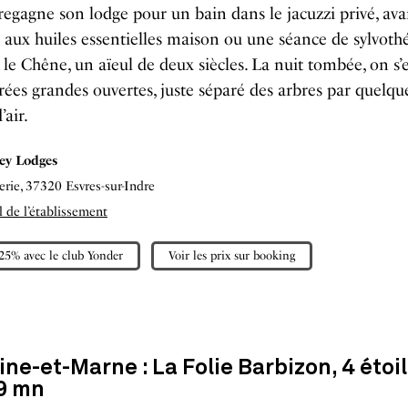
regagne son lodge pour un bain dans le jacuzzi privé, av
aux huiles essentielles maison ou une séance de sylvoth
 le Chêne, un aïeul de deux siècles. La nuit tombée, on s’
trées grandes ouvertes, juste séparé des arbres par quelqu
’air.
ley Lodges
rie, 37320 Esvres-sur-Indre
el de l’établissement
-25% avec le club Yonder
Voir les prix sur booking
ine-et-Marne : La Folie Barbizon, 4 étoil
9 mn