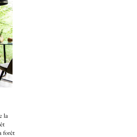
e la
êt
a forêt