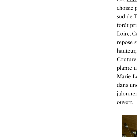
choisie 
sud de T
forêt pr
Loire. C
repose s
hauteur,
Couture
plante u
Marie Le
dans une
jalonnen
ouvert.