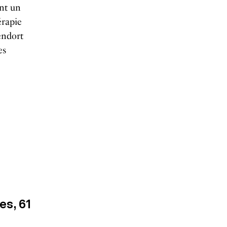
ant un
érapie
endort
es
es, 61