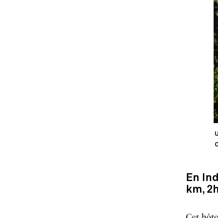
U
C
En Ind
km, 2
Cet
hôte