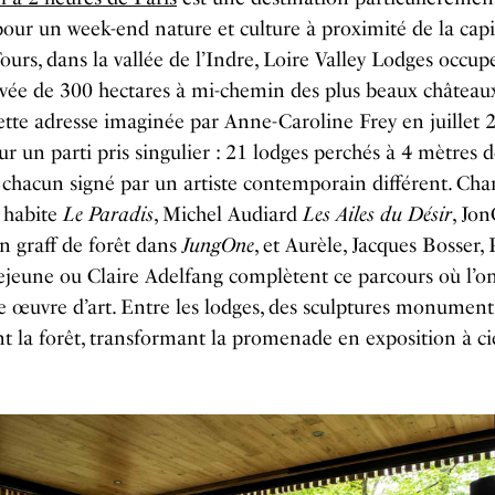
pour un week-end nature et culture à proximité de la capi
ours, dans la vallée de l’Indre, Loire Valley Lodges occu
ivée de 300 hectares à mi-chemin des plus beaux châteaux
ette adresse imaginée par Anne-Caroline Frey en juillet 
ur un parti pris singulier : 21 lodges perchés à 4 mètres 
 chacun signé par un artiste contemporain différent. Char
 habite
Le Paradis
, Michel Audiard
Les Ailes du Désir
, Jo
n graff de forêt dans
JungOne
, et Aurèle, Jacques Bosser, 
jeune ou Claire Adelfang complètent ce parcours où l’o
 œuvre d’art. Entre les lodges, des sculptures monument
t la forêt, transformant la promenade en exposition à ci