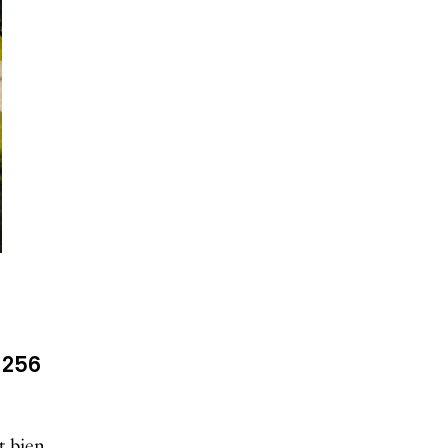
, 256
t bien