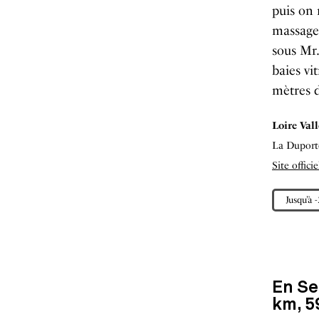
puis on 
massage 
sous Mr.
baies vi
mètres d
Loire Val
La Duporte
Site offici
Jusqu’à 
En Se
km, 5