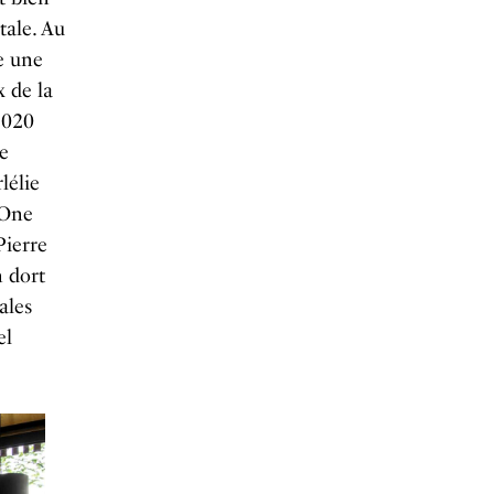
tale. Au
pe une
 de la
2020
de
lélie
nOne
Pierre
n dort
ales
el