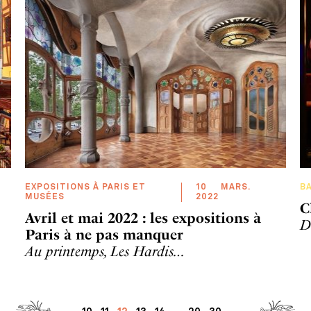
EXPOSITIONS À PARIS ET
10
MARS
.
B
MUSÉES
2022
C
Avril et mai 2022 : les expositions à
D
Paris à ne pas manquer
Au printemps, Les Hardis…