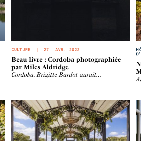
CULTURE
27
AVR
.
2022
H
D
Beau livre : Cordoba photographiée
N
par Miles Aldridge
M
Cordoba. Brigitte Bardot aurait…
A