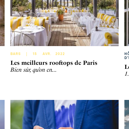
BARS
15
AVR
.
2022
H
D
Les meilleurs rooftops de Paris
L
Bien sûr, qu’on en…
1