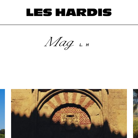
Mag
L.
H