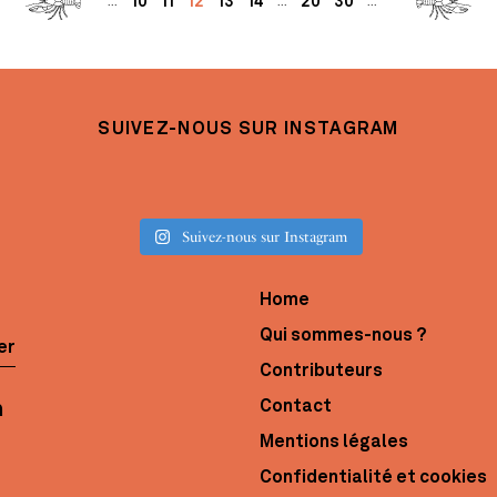
10
11
12
13
14
20
30
...
...
...
SUIVEZ-NOUS SUR INSTAGRAM
Suivez-nous sur Instagram
Home
Qui sommes-nous ?
er
Contributeurs
Contact
Mentions légales
Confidentialité et cookies