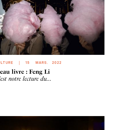
ULTURE
15
MARS
.
2022
eau livre : Feng Li
'est notre lecture du…