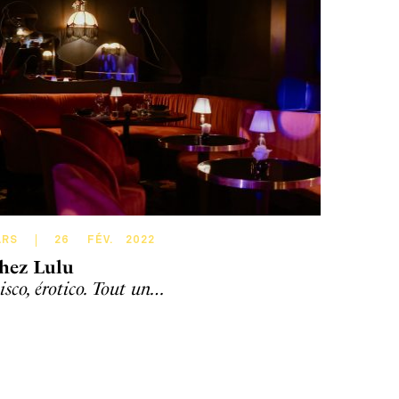
ARS
26
FÉV
.
2022
hez Lulu
isco, érotico. Tout un…