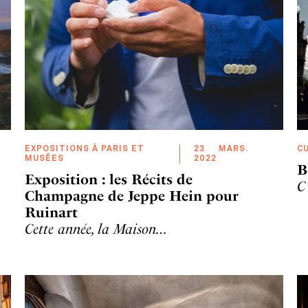
EXPOSITIONS À PARIS ET
23
MARS
.
C
MUSÉES
2022
B
Exposition : les Récits de
C
Champagne de Jeppe Hein pour
Ruinart
Cette année, la Maison…