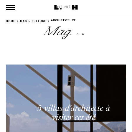
ARCHITECTURE
HOME
MAG
CULTURE
Mag
L.
H
5 villas d’architecte à
visiter cet été