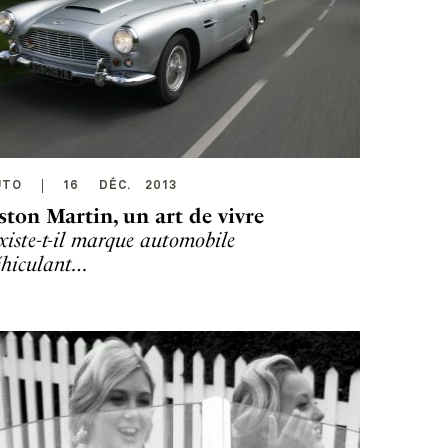
UTO
16
DÉC
.
2013
ston Martin, un art de vivre
xiste-t-il marque automobile
éhiculant…