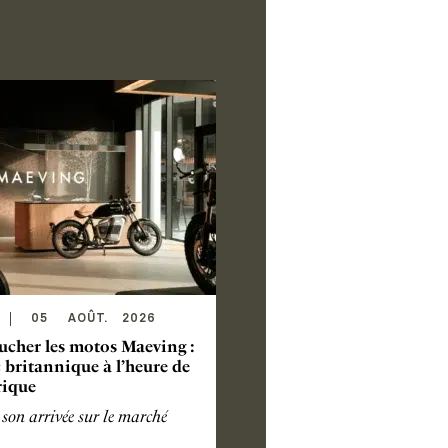
05
AOÛT
.
2026
ucher les motos Maeving :
c britannique à l’heure de
trique
son arrivée sur le marché