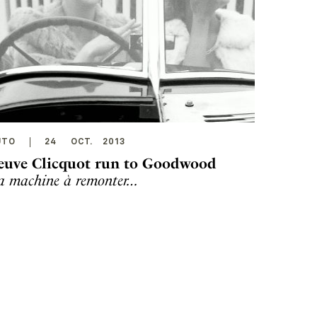
UTO
24
OCT
.
2013
euve Clicquot run to Goodwood
a machine à remonter…