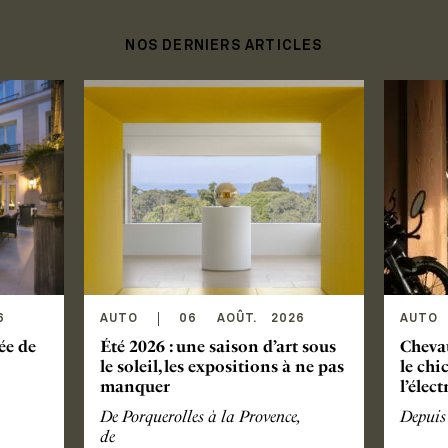
NOS DERNIERS ARTICLES
6
AUTO
06
AOÛT
.
2026
AUTO
hée de
Été 2026 : une saison d’art sous
Cheva
le soleil, les expositions à ne pas
le chi
manquer
l’élec
De Porquerolles à la Provence,
Depuis 
de