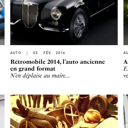
AUTO
03
FÉV
.
2014
A
Rétromobile 2014, l’auto ancienne
A
en grand format
E
N’en déplaise au maire…
v