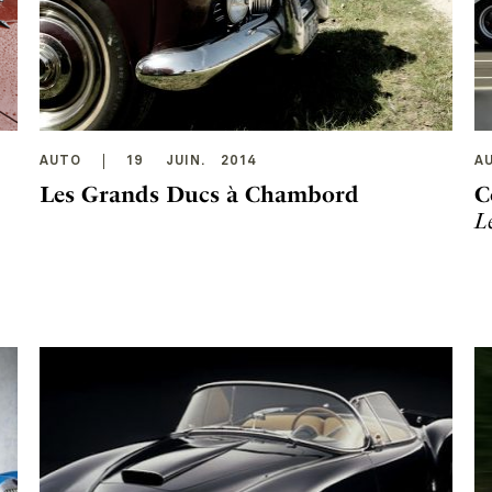
AUTO
19
JUIN
.
2014
A
Les Grands Ducs à Chambord
C
L