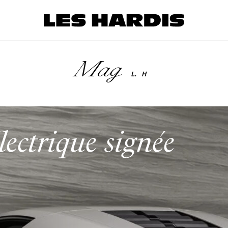
Mag
L.
H
électrique signée