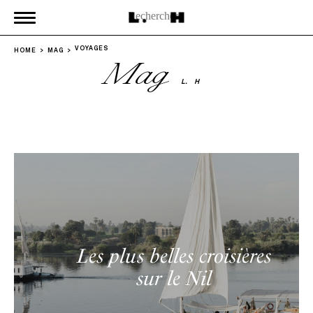
VOYAGES
HOME
MAG
Mag
L.
H
Les plus belles croisières
sur le Nil