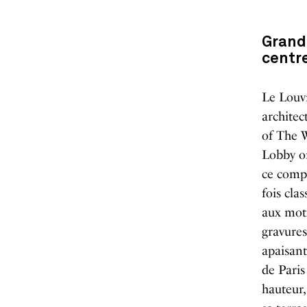
Grand 
centr
Le Louvr
architec
of The 
Lobby o
ce compt
fois cla
aux moti
gravure
apaisant
de Paris
hauteur,