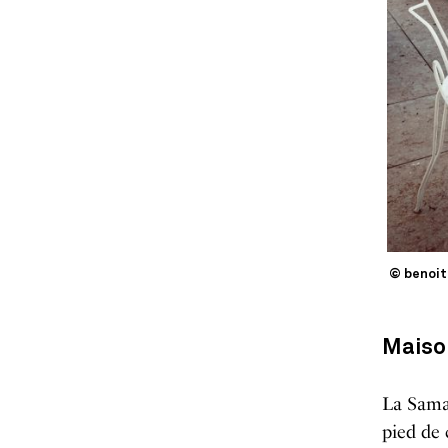
© benoit
M
aiso
La Samar
pied de 