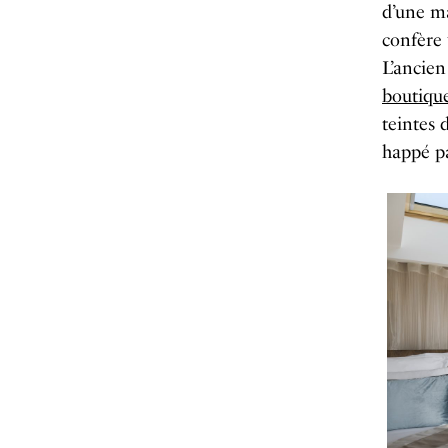
d’une ma
confère 
L’ancien
boutique
teintes 
happé pa