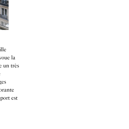
lle
voue la
e un très
e
ges
orante
sport est