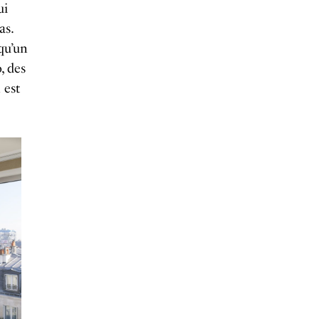
ui
as.
qu’un
, des
 est