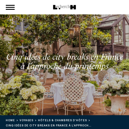
Cinq idées de city breaks en France
à l’approche du printemps
HOME
VOYAGES
HÔTELS & CHAMBRES D'HÔTES
CINQ IDÉES DE CITY BREAKS EN FRANCE À L’APPROCHE DU PRINTEMPS