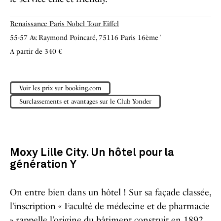
Renaissance Paris Nobel Tour Eiffel
55-57 Av. Raymond Poincaré, 75116 Paris 16
ème
`
A partir de 340 €
Voir les prix sur booking.com
Surclassements et avantages sur le Club Yonder
Moxy Lille City. Un hôtel pour la
génération Y
On entre bien dans un hôtel ! Sur sa façade classée,
l’inscription « Faculté de médecine et de pharmacie
» rappelle l’origine du bâtiment construit en 1892.