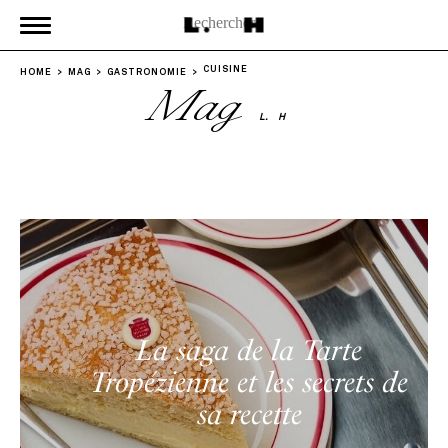
CUISINE
HOME
MAG
GASTRONOMIE
Mag
L.
H
La saga de la Tarte
Tropézienne et les secrets de
sa recette