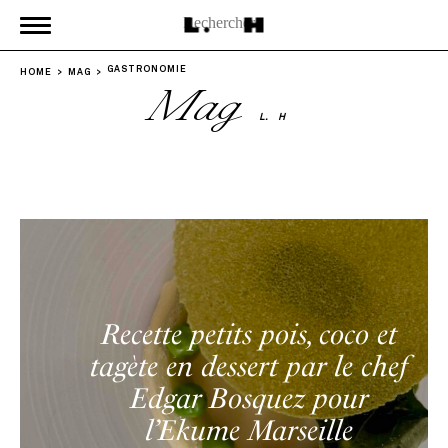
GASTRONOMIE
HOME
MAG
Mag
L.
H
Recette petits pois, coco et
tagète en dessert par le chef
Edgar Bosquez pour
l’Ekume Marseille