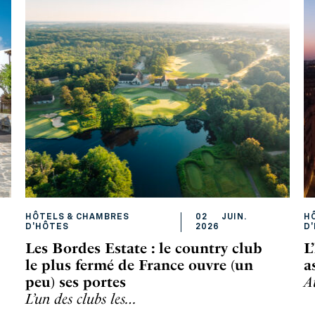
HÔTELS & CHAMBRES
02
JUIN
.
H
D'HÔTES
2026
D
Les Bordes Estate : le country club
L
le plus fermé de France ouvre (un
a
peu) ses portes
A
L’un des clubs les…