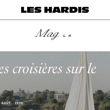
Mag
L.
H
es croisières sur le
AOÛT
.
2026