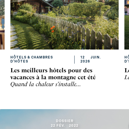
HÔTELS & CHAMBRES
12
JUIN
.
H
D'HÔTES
2026
D
Les meilleurs hôtels pour des
L
vacances à la montagne cet été
L
Quand la chaleur s’installe…
DOSSIER
22
FÉV
.
2022