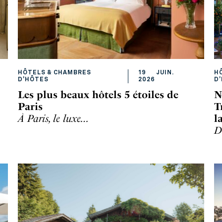
HÔTELS & CHAMBRES
19
JUIN
.
H
D'HÔTES
2026
D
Les plus beaux hôtels 5 étoiles de
N
Paris
T
À Paris, le luxe…
l
D