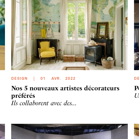
DESIGN
01
AVR
.
2022
D
Nos 5 nouveaux artistes décorateurs
P
préférés
U
Ils collaborent avec des…