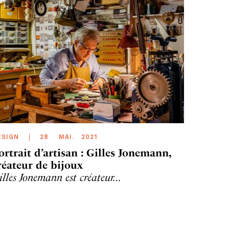
ESIGN
28
MAI
.
2021
ortrait d’artisan : Gilles Jonemann,
réateur de bijoux
illes Jonemann est créateur…