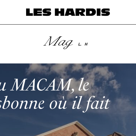
Mag
L.
H
 du MACAM, le
bonne où il fait