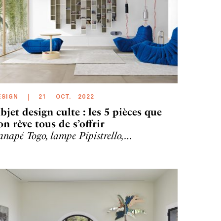
ESIGN
21
OCT
.
2022
bjet design culte : les 5 pièces que
’on rêve tous de s’offrir
anapé Togo, lampe Pipistrello,…