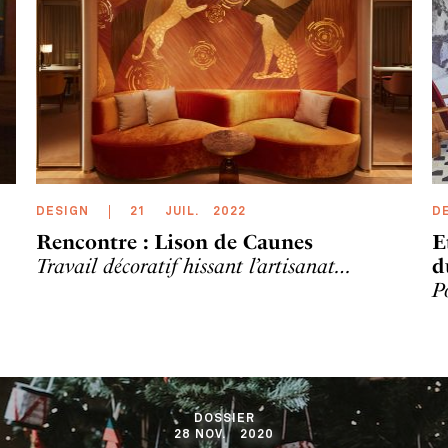
DESIGN
21
JUIL
.
2022
D
Rencontre : Lison de Caunes
E
Travail décoratif hissant l’artisanat…
d
P
DOSSIER
28
NOV
.
2020