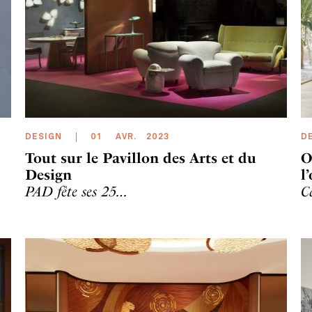
DESIGN
01
AVR
.
2023
D
Tout sur le Pavillon des Arts et du
O
Design
l
PAD fête ses 25…
C