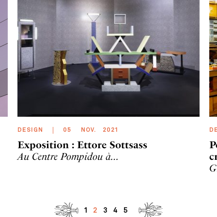
DESIGN
05
NOV
.
2021
D
Exposition : Ettore Sottsass
P
Au Centre Pompidou à…
c
G
1
2
3
4
5