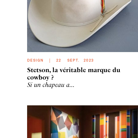
DESIGN
22
SEPT
.
2023
Stetson, la véritable marque du
cowboy ?
Si un chapeau a…