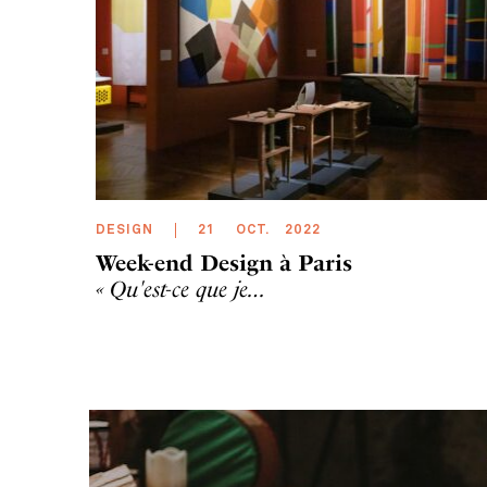
DESIGN
21
OCT
.
2022
Week-end Design à Paris
« Qu'est-ce que je…