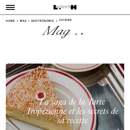
CUISINE
HOME
MAG
GASTRONOMIE
Mag
L.
H
La saga de la Tarte
Tropézienne et les secrets de
sa recette