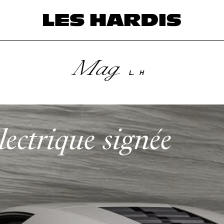
Mag
L.
H
électrique signée