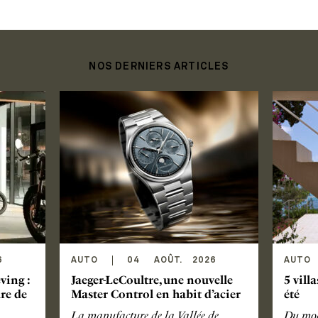
NOS DERNIERS ARTICLES
6
AUTO
04
AOÛT
.
2026
AUTO
ving :
Jaeger-LeCoultre, une nouvelle
5 villa
ure de
Master Control en habit d’acier
été
La manufacture de la Vallée de
Du mod