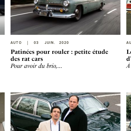
AUTO
03
JUIN
.
2020
A
Patinées pour rouler : petite étude
L
des rat cars
d
Pour avoir du brio,…
À