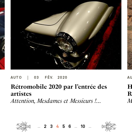
AUTO
03
FÉV
.
2020
A
Rétromobile 2020 par l’entrée des
H
artistes
R
Attention, Mesdames et Messieurs !…
M
2
3
4
5
6
10
...
...
...