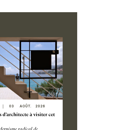
03
AOÛT
.
2026
s d’architecte à visiter cet
ernisme radical de