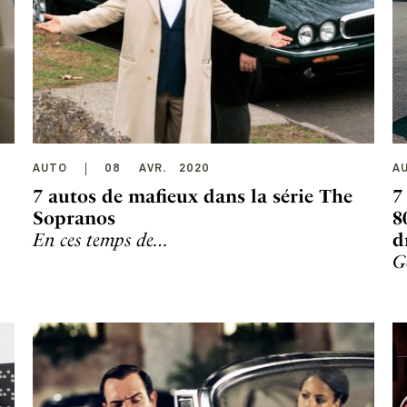
AUTO
08
AVR
.
2020
A
7 autos de mafieux dans la série The
7
Sopranos
8
En ces temps de…
d
G